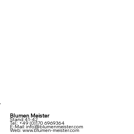
Blumen Meister
Stand 41-42
Tel.: +49 (0)170 6969364
E-Mail:
info@blumenmeister.com
Web:
www.blumen-meister.com