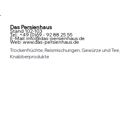
Das Persienhaus
Stand 102-103
Tel.: +49 (0)69 - 92 88 25 55
E-Mail:
info@das-persienhaus.de
Web:
www.das-persienhaus.de
Trockenfrüchte, Reismischungen, Gewürze und Tee,
Knabberprodukte