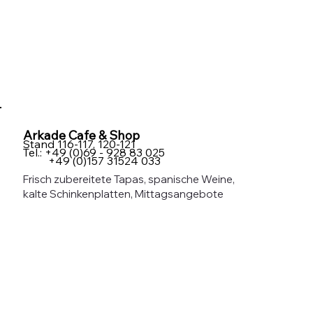
Arkade Cafe & Shop
Stand 116-117, 120-121
Tel.: +49 (0)69 - 928 83 025
+49 (0)157 31524 033
Frisch zubereitete Tapas, spanische Weine,
kalte Schinkenplatten, Mittagsangebote