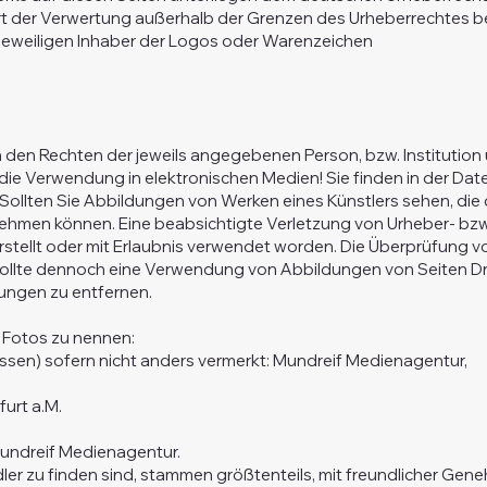
Art der Verwertung außerhalb der Grenzen des Urheberrechtes b
 jeweiligen Inhaber der Logos oder Warenzeichen
den Rechten der jeweils angegebenen Person, bzw. Institution 
ür die Verwendung in elektronischen Medien! Sie finden in der D
llten Sie Abbildungen von Werken eines Künstlers sehen, die die
ehmen können. Eine beabsichtigte Verletzung von Urheber- bzw. 
stellt oder mit Erlaubnis verwendet worden. Die Überprüfung 
llte dennoch eine Verwendung von Abbildungen von Seiten Drit
dungen zu entfernen.
 Fotos zu nennen:
Aussen) sofern nicht anders vermerkt: Mundreif Medienagentur,
furt a.M.
Mundreif Medienagentur.
ler zu finden sind, stammen größtenteils, mit freundlicher Gen