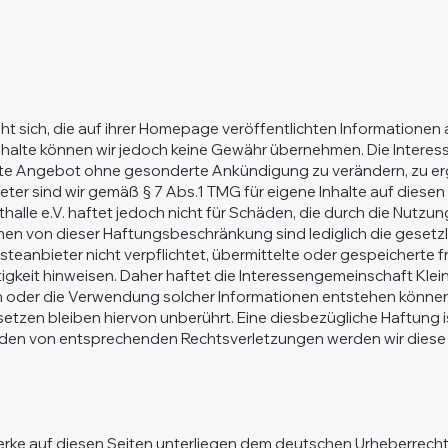
t sich, die auf ihrer Homepage veröffentlichten Informationen 
r Inhalte können wir jedoch keine Gewähr übernehmen. Die Intere
mte Angebot ohne gesonderte Ankündigung zu verändern, zu erg
ieter sind wir gemäß § 7 Abs.1 TMG für eigene Inhalte auf dies
halle e.V. haftet jedoch nicht für Schäden, die durch die Nutz
 von dieser Haftungsbeschränkung sind lediglich die gesetz
ensteanbieter nicht verpflichtet, übermittelte oder gespeicher
igkeit hinweisen. Daher haftet die Interessengemeinschaft Kleinm
n oder die Verwendung solcher Informationen entstehen können
zen bleiben hiervon unberührt. Eine diesbezügliche Haftung is
rden von entsprechenden Rechtsverletzungen werden wir diese
Werke auf diesen Seiten unterliegen dem deutschen Urheberrecht. 