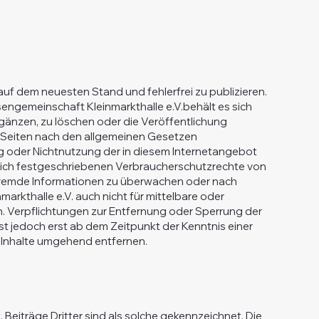
auf dem neuesten Stand und fehlerfrei zu publizieren.
ssengemeinschaft Kleinmarkthalle e.V.behält es sich
änzen, zu löschen oder die Veröffentlichung
en Seiten nach den allgemeinen Gesetzen
ung oder Nichtnutzung der in diesem Internetangebot
lich festgeschriebenen Verbraucherschutzrechte von
te fremde Informationen zu überwachen oder nach
arkthalle e.V. auch nicht für mittelbare oder
. Verpflichtungen zur Entfernung oder Sperrung der
t jedoch erst ab dem Zeitpunkt der Kenntnis einer
 Inhalte umgehend entfernen.
Beiträge Dritter sind als solche gekennzeichnet. Die