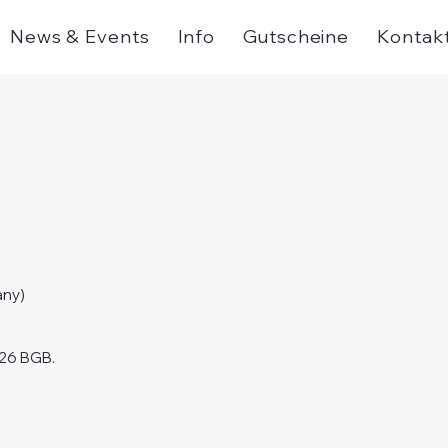
News & Events
Info
Gutscheine
Kontak
any)
§26 BGB.